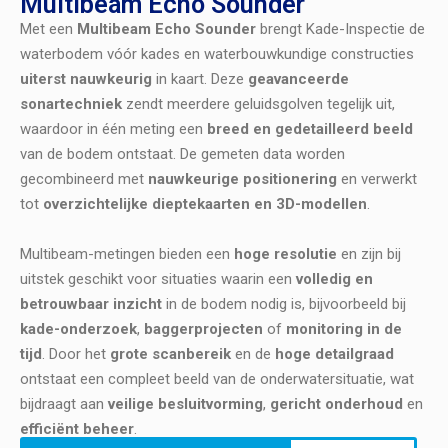
Multibeam Echo Sounder
Met een
Multibeam Echo Sounder
brengt Kade-Inspectie de
waterbodem vóór kades en waterbouwkundige constructies
uiterst nauwkeurig
in kaart. Deze
geavanceerde
sonartechniek
zendt meerdere geluidsgolven tegelijk uit,
waardoor in één meting een
breed en gedetailleerd beeld
van de bodem ontstaat. De gemeten data worden
gecombineerd met
nauwkeurige positionering
en verwerkt
tot
overzichtelijke dieptekaarten en 3D-modellen
.
Multibeam-metingen bieden een
hoge resolutie
en zijn bij
uitstek geschikt voor situaties waarin een
volledig en
betrouwbaar inzicht
in de bodem nodig is, bijvoorbeeld bij
kade-onderzoek
,
baggerprojecten
of
monitoring in de
tijd
. Door het
grote scanbereik
en de
hoge detailgraad
ontstaat een compleet beeld van de onderwatersituatie, wat
bijdraagt aan
veilige besluitvorming
,
gericht onderhoud
en
efficiënt beheer
.