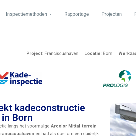
Inspectiemethoden
Rapportage
Projecten
Project:
Franciscushaven
Locatie:
Born
Werkza
ekt kadeconstructie
 in Born
ctie langs het voormalige
Arcelor Mittal-terrein
Franciscushaven
en had als doel om een duidelijk