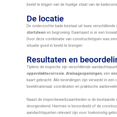
beeld te krijgen van de huidige staat van de kadecons
De locatie
De onderzochte kade bestaat uit twee verschillende d
stortsteen
en begroeiing. Daarnaast is er een losw
Door deze combinatie van constructietypen was een
situatie goed in beeld te brengen.
Resultaten en beoordeli
Tijdens de inspectie zijn verschillende aandachtspun
oppervlaktecorrosie
,
drainageopeningen
, een
on
kaart gebracht. Alle bevindingen zijn verwerkt in een
beeldmateriaal, coördinaten en praktische aanbeveli
Naast de inspectiewerkzaamheden is de bestaande
doorgerekend. Hiermee is beoordeeld of de constructi
aandachtspunten relevant zijn voor toekomstig gebru