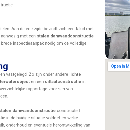
tructie.
elen. Aan de ene zijde bevindt zich een talud met
al aanwezig met een
stalen damwandconstructie
.
 brede inspectieaanpak nodig om de volledige
ng
ten vastgelegd. Zo zijn onder andere
lichte
derwaterobject
en een
uitlaatconstructie
in
 overzichtelijke rapportage voorzien van
ngen.
stalen damwandconstructie
constructief
e in de huidige situatie voldoet en welke
ik, onderhoud en eventuele herontwikkeling van